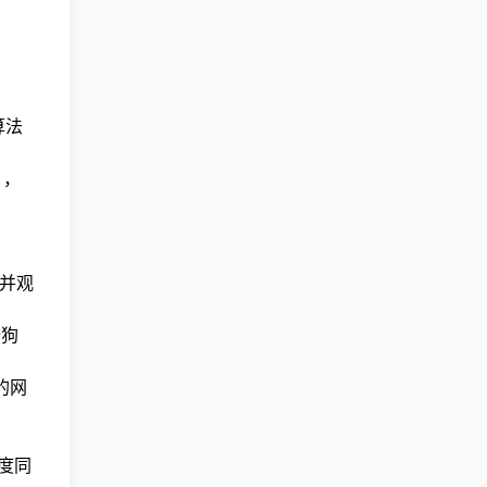
算法
），
，并观
+狗
的网
维度同