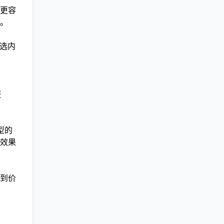
更容
。
精选内
服
型的
效果
到价