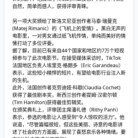
自然，简单而感人，获得评审青睐。
另一项大奖颁给了斯洛文尼亚创作者马泰·瑞曼克
(Matej Rimanic）的《飞机上的爱情》。黑白无声的
电影里，一对男女通过纸飞机传情，单纯而美好的情
愫打动了多位评委。
据了解，目前已有来自44个国家和地区约7万个短视
频参与了此次电影节。在接受媒体采访时，TikTok
法国地区负责人埃里克·格朗多（Eric Garandeau）
表示，这些短小精悍的短片，有望给电影行业注入新
的生机。
此外，法国创作者克劳迪娅·科歇(Claudia Cochet)
获得了最佳剧本奖，新西兰创作者提姆·汉密尔顿
(Tim Hamilton)获得最佳剪辑奖。
在颁奖典礼上，评审团主席潘礼德（Rithy Panh）
表示，参选的电影让人感受到“令人惊叹的活力”。他
说道，“尽管篇幅很短，但这些美丽、诗意的电影讲
述了社会的方方面面，展现了喜怒哀乐各种情绪。要