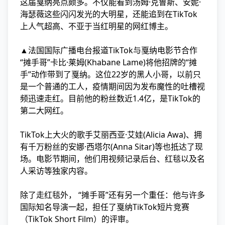
这届戛纳亮点颇多。不仅能看到汤姆·克鲁斯、安妮·
海瑟薇这些闪闪发光的大明星，还能追到在TikTok
上人气超高、不亚于当红明星的网红博主。
▲法国国际广播电台报道TikTok与戛纳电影节合作
“摊手哥”卡比·莱姆(Khabane Lame)将他招牌的“摊
手”动作带到了戛纳。这位22岁的黑人小哥，以前只
是一个普通的工人，疫情期间因为发布魔性的吐槽视
频迅速走红。目前他的粉丝数近1.4亿，是TikTok的
第二大网红。
TikTok上大火的歌手艾丽西亚·艾娃(Alicia Awa)、拥
有千万粉丝的安娜·西塔尔(Anna Sitar)等也抵达了现
场。电影节期间，他们用视频记录后台、红毯以及名
人采访等独家内容。
除了走红毯外， “摊手哥”还有另一个重任：他与许多
国际知名导演一起，担任了戛纳TikTok短片竞赛
（TikTok Short Film）的评审。