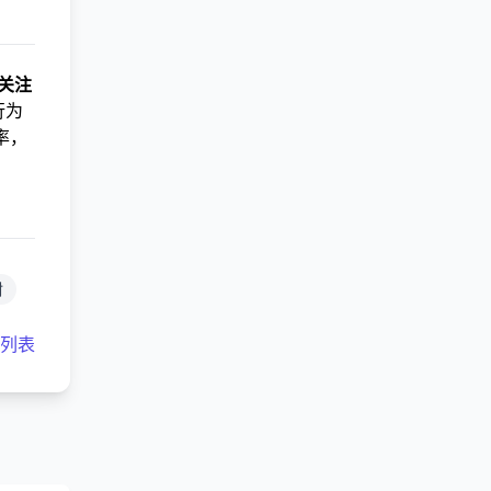
关注
行为
率，
封
客列表