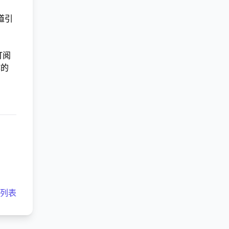
道引
订阅
作的
客列表