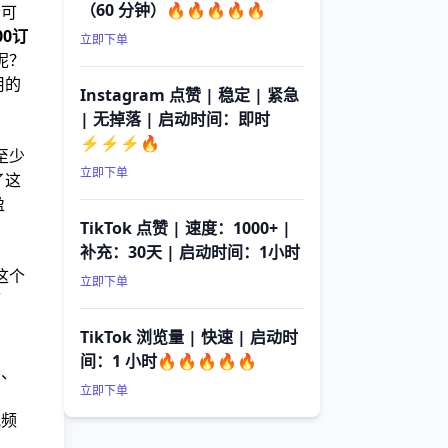
（60 分钟）🔥🔥🔥🔥🔥
个可
00订
立即下单
呢？
用的
Instagram 点赞 | 稳定 | 紧急
| 无掉落 | 启动时间：即时
⚡⚡⚡🔥
至少
立即下单
了这
盈
TikTok 点赞 | 速度：1000+ |
补充：30天 | 启动时间：1小时
这个
立即下单
而
TikTok 浏览量 | 快速 | 启动时
间：1 小时🔥🔥🔥🔥🔥
告、
立即下单
视频