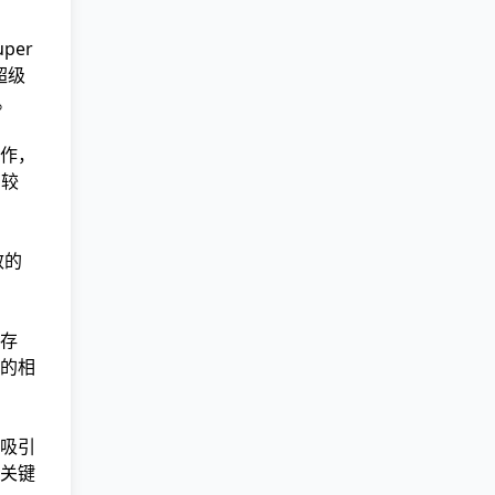
per
超级
。
作，
有较
效的
存
的相
而吸引
关键