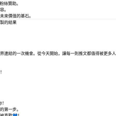
收取粉絲贊助。
容。
未來價值的基石。
製的結果
界連結的一次機會。從今天開始，讓每一則推文都值得被更多人
！
）
你！
的第一步。
被喜歡💙！