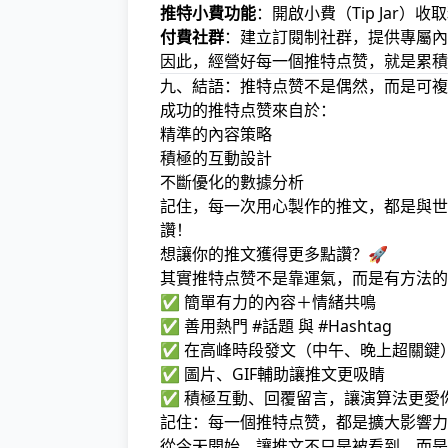
推特小費功能
：開啟小費（Tip Jar）
付費社群
：建立訂閱制社群，提供專屬內
因此，經營好每一個推特点赞，就是累積
九、結語：推特点赞不是偶然，而是可複
成功的推特点赞來自於：
精準的內容策略
積極的互動設計
不斷優化的數據分析
記住，每一次用心製作的推文，都是與世
讚！
想讓你的推文獲得更多點讚？🚀
其實推特点赞不是靠運氣，而是有方法的
✅ 簡單有力的內容＋情緒共鳴
✅ 善用熱門 #話題 與 #Hashtag
✅ 在高峰時段發文（中午、晚上超關鍵
✅ 圖片、GIF輔助讓推文更吸睛
✅ 積極互動、回覆留言，讓演算法更愛
記住：每一個推特点赞，都是擴大影響力
從今天開始，讓推文不只是被看到，而是