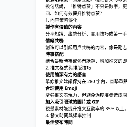
換句話說，「推特点赞」不只是數字，更
四、如何有效提升推特点赞？
1. 內容策略優化
製作有價值的內容
分享知識、趨勢分析、實用技巧或第一手
情緒共鳴
創造可以引起用戶共鳴的內容，像是勵志
時事搭配
結合最新時事或熱門話題，增加推文的即
2. 推文格式與排版技巧
使用簡潔有力的語言
單條推文建議保持在 280 字內，直擊重
合理使用 Emoji
增強推文表現力，但避免過度堆疊造成閱
加入吸引眼球的圖片或 GIF
視覺素材能提升推文互動率約 35% 以上
3. 發文時間與頻率控制
最佳發布時間