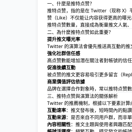
一、什麼是推特点赞？
推特点赞，指的是在 Twitter（现称
赞（Like）不仅能让内容获得更高的
推特点赞數量，直接成為衡量推文人氣、
二、為什麼推特点赞如此重要？
提升推文曝光率
Twitter 的演算法會優先推送高互動的推
強化社群信任感
高点赞數能增加潛在關注者對帳號的信任
促進後續互動
被点赞的推文更容易吸引更多留言（Repl
商業價值評估依據
品牌在選擇合作對象時，常以推特点赞數
三、推特点赞與演算法的關係解析
Twitter 的推薦機制，根據以下要素計
互動速率
：推文發布後，短時間內的點讚
互動來源
：是否來自不同用戶群，而非單
內容相關性
：推文主題與使用者興趣匹配
帳號活躍度
：頻繁互動、穩定發文的帳號