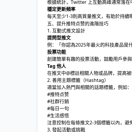
根據統計，Twitter 上互動高峰通常落在
穩定更新頻率
每天至少1-3則高質量推文，有助於持續
五、提升推特点赞的進階技巧
1. 互動式推文設計
提問型推文
例：「你認為2025年最火的科技產品是
投票功能
創建簡單有趣的投票活動，鼓勵用戶參與
Tag 他人
在推文中@標註相關人物或品牌，提高被
2. 善用主題標籤（Hashtag）
適當加入熱門與相關的話題標籤，例如：
#推特点赞
#社群行銷
#每日一句
#生活感悟
注意控制在每條推文2-3個標籤以內，避
3. 發起活動或挑戰