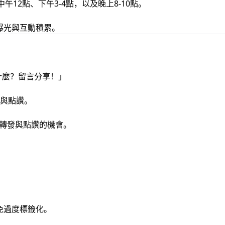
中午12點、下午3-4點，以及晚上8-10點。
曝光與互動積累。
什麼？留言分享！」
與點讚。
轉發與點讚的機會。
免過度標籤化。