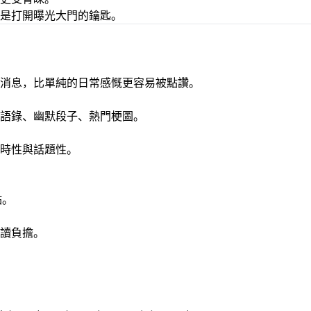
是打開曝光大門的鑰匙。
消息，比單純的日常感慨更容易被點讚。
語錄、幽默段子、熱門梗圖。
時性與話題性。
點。
讀負擔。
。