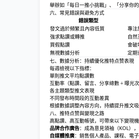
舉辦如「每日一推小挑戰」、「分享你的
六、常見錯誤與避免方式
錯誤類型
發文過於頻繁且內容低質
專注
強求點讚或轉推
自然
買假點讚
會破
無視數據分析
定期查
七、數據分析：持續優化推特点赞表現
每週檢視以下指標：
單則推文平均點讚數
互動率（點讚、留言、分享總數 ÷ 曝光
各主題類型推文表現
不同發布時間段的互動差異
根據數據調整內容方向，持續提升推文吸
八、推特点赞與變現之路
高點讚、高互動帳號，可帶來以下變現機
品牌合作廣告
：成為意見領袖（KOL）
自媒體推廣
：銷售個人產品、課程、電子