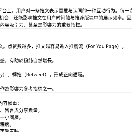
 X）平台上，用户对一条推文表示喜爱与认同的一种互动行为。每一
曝光机会，还能影响推文在用户时间轴与推荐版块中的展示頻率。因
內容吸引力、甚至是影響力的重要指標。
文。点赞數越多，推文越容易進入推薦流（For You Page）。
感，有助於粉絲自然增長。
y）、轉推（Retweet），形成正向循環。
作為影響力參考指標之一。
算內容權重：
、留言與分享數量。
一小圈層。
程度。
更受青睞。