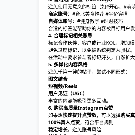
避免使用无意义的标签（如#开心、#萌
商家账号
：#台北美食推荐 #平价穿搭
自媒体账号
：#健身教学 #理财技巧
合适的标签能帮助你的内容被目标用户发
4. 合理标记相关账号
标记合作伙伴、客户或行业KOL，增加
避免过度标记，以免被系统判定为骚扰。
在活动中要求参与者标记好友，自然扩大
5. 多样化内容风格
避免千篇一律的帖子，尝试不同形式：
图文结合
短视频/Reels
用户见证（UGC）
丰富的内容能吸引更多互动。
6. 购买高质量Instagram点赞
如果想
快速提升点赞数
，可以选择
购买真
100%真人点赞
，符合平台规则
稳定增长
，避免账号风险