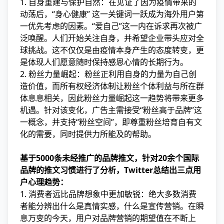
1. 自身重建与保护自然：在见证了因为疫情带来的
动荡后，“身心健康” 这一关键词一跃成为海外用户第
一优先考虑的因素。“爱自己”这一内在诉求再次被广
泛唤醒。人们开始关注自身，并希望企业带头应对全
球挑战。这不仅仅是由疫情本身产生的态度转变，更
是体现人们愿意随时保持感恩心情的长期行为。
2. 粉丝力量崛起：粉丝正利用自身的力量为自己创
造价值，而所有权经济体制让粉丝个体利益与所在群
体息息相关，因此粉丝力量崛起这一趋势将带来更多
机遇。针对该变化，广告主需接受“粉丝高于品牌”这
一概念，并支持“粉丝空间”，即尊重粉丝培育自有文
化的需要，同时提供力所能及的帮助。
基于5000条未经推广的品牌推文，针对20余个国际
品牌的推文习惯进行了分析，Twitter总结出三点用
户心理趋势：
1. 消费者远比品牌想象中更加敏锐：绝大多数消费
者能分辨出什么是真情实感，什么是宣传营销。在瞬
息万变的今天，用户对品牌营销的期望值在不断上