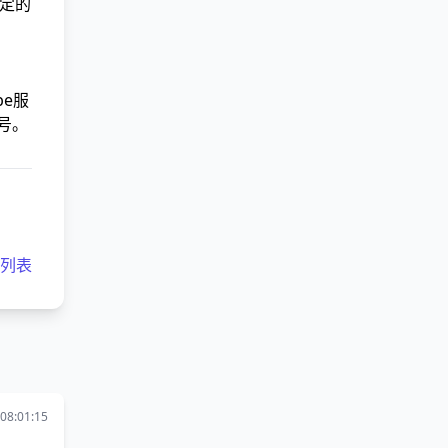
稳定的
be服
封号。
客列表
08:01:15