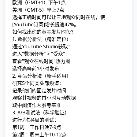
欧洲（GMT+1）下午1点
美洲（GMT-5）早上7点
选择正确时间可以让三地观众同时在线，使
[YouTube订阅]增长提速47%。
如何找出你的黄金发片时段？
1. 数据分析法（精准定位）
通过YouTube Studio获取：
进入"数据分析" > "受众"
查看"观众在线时间"热力图
选择高峰前1小时发布
2. 竞品分析法（新手适用）
研究5个同类头部频道：
记录他们的固定发片时间
观察其视频的首小时互动数据
取中间值作为参考基准
3. A/B测试法（科学验证）
进行为期4周的测试：
第1周：工作日晚7-9点
第2周：周末上午10-12点