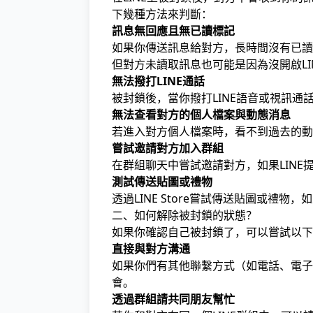
下幾種方法來判斷：
訊息無回應且無已讀標記
如果你傳送訊息給對方，長時間沒有已讀
但對方未讀取訊息也可能是因為沒開啟LI
無法撥打LINE通話
被封鎖後，當你撥打LINE語音或視訊
無法查看對方的個人檔案與動態消息
若進入對方個人檔案時，看不到過去的動
嘗試邀請對方加入群組
在群組聊天中嘗試邀請對方，如果LIN
測試傳送貼圖或禮物
透過LINE Store嘗試傳送貼圖或
二、如何解除被封鎖的狀態？
如果你確認自己被封鎖了，可以嘗試以下
直接與對方溝通
如果你們有其他聯繫方式（如電話、電子
會。
透過群組請共同朋友幫忙