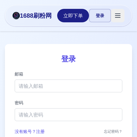
1688刷粉网
立即下单
登录
打开主菜
登录
邮箱
密码
没有账号？注册
忘记密码？