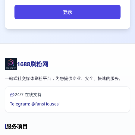
登录
1688刷粉网
一站式社交媒体刷粉平台，为您提供专业、安全、快速的服务。
24/7 在线支持
Telegram: @fansHouses1
服务项目